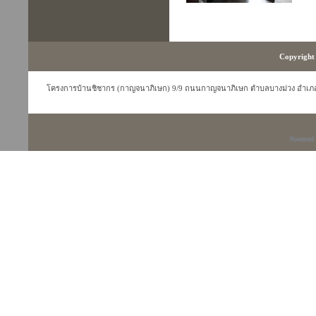
Copyright 
โครงการบ้านชิชากร (กาญจนาภิเษก) 9/9 ถนนกาญจนาภิเษก ตำบลบางม่วง อำเภอบา